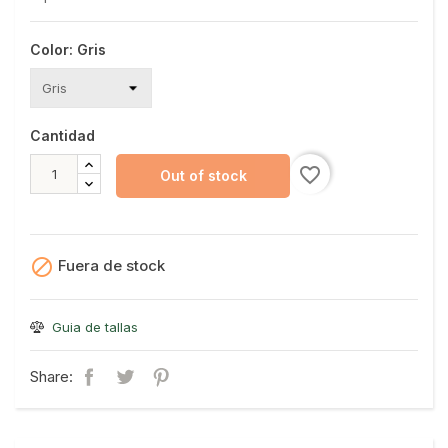
Color: Gris
Cantidad
favorite_border
Out of stock

Fuera de stock
Guia de tallas
Share: