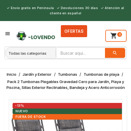
✓ Envío gratis en Península ✓ Devoluciones 30 días ✓ Atención al
cliente en español
OFERTAS
person_outline

shopping_cart
0
search
BUSCAR
Inicio
Jardín y Exterior
Tumbonas
Tumbonas de playa
Pack 2 Tumbonas Plegables Gravedad Cero para Jardín, Playa y
Piscina, Sillas Exterior Reclinables, Bandeja y Acero Anticorrosión
-13%
NUEVO
FUERA DE STOCK