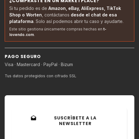
¿COMPRASTE EN UN MARKETPLACE?
Si tu pedido es de
Amazon, eBay, AliExpress, TikTok
Shop o Worten
, contáctanos
desde el chat de esa
plataforma
. Solo así podemos abrir tu caso y ayudarte.
Este sitio gestiona únicamente compras hechas en
t-
lovendo.com
.
PAGO SEGURO
Visa · Mastercard · PayPal · Bizum
Tus datos protegidos con cifrado SSL
SUSCRÍBETE A LA
drafts
NEWSLETTER
Recibe ofertas exclusivas,
novedades y descuentos