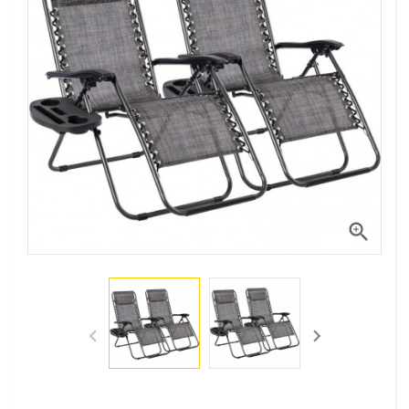


