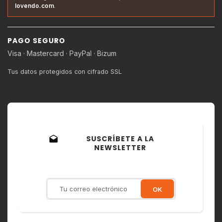
lovendo.com
.
PAGO SEGURO
Visa · Mastercard · PayPal · Bizum
Tus datos protegidos con cifrado SSL
SUSCRÍBETE A LA
drafts
NEWSLETTER
Recibe ofertas exclusivas,
novedades y descuentos