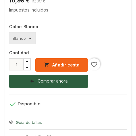
18,99 €
19,99 €
Impuestos incluidos
Color: Blanco
Cantidad
favorite_border
Añadir cesta

Comprar ahora


Disponible
Guia de tallas