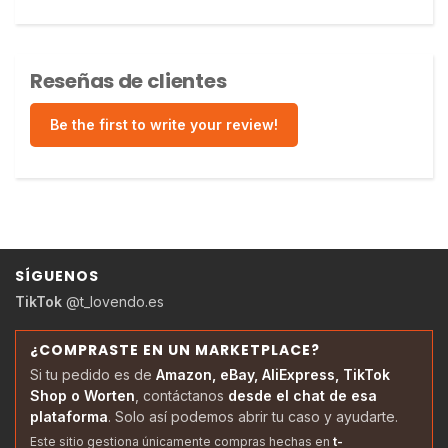
Reseñas de clientes
Be the first to write your review!
SÍGUENOS
TikTok
@t_lovendo.es
¿COMPRASTE EN UN MARKETPLACE?
Si tu pedido es de
Amazon, eBay, AliExpress, TikTok
Shop o Worten
, contáctanos
desde el chat de esa
plataforma
. Solo así podemos abrir tu caso y ayudarte.
Este sitio gestiona únicamente compras hechas en
t-