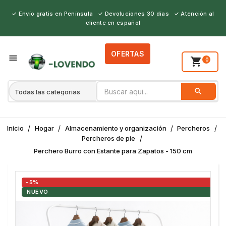
✓ Envío gratis en Península ✓ Devoluciones 30 días ✓ Atención al
cliente en español
OFERTAS
person_outline

shopping_cart
0
search
BUSCAR
Inicio
Hogar
Almacenamiento y organización
Percheros
Percheros de pie
Perchero Burro con Estante para Zapatos - 150 cm
-5%
NUEVO