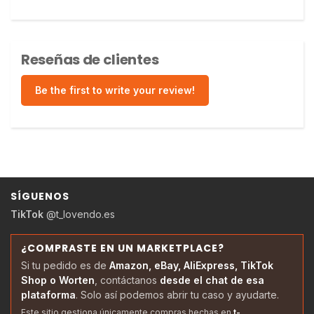
Reseñas de clientes
Be the first to write your review!
SÍGUENOS
TikTok
@t_lovendo.es
¿COMPRASTE EN UN MARKETPLACE?
Si tu pedido es de
Amazon, eBay, AliExpress, TikTok
Shop o Worten
, contáctanos
desde el chat de esa
plataforma
. Solo así podemos abrir tu caso y ayudarte.
Este sitio gestiona únicamente compras hechas en
t-