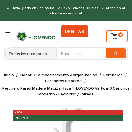
✓ Envío gratis en Península ✓ Devoluciones 30 días ✓ Atención al
cliente en español
OFERTAS
person_outline

shopping_cart
0
search
BUSCAR
Inicio
Hogar
Almacenamiento y organización
Percheros
Percheros de pared
Perchero Pared Madera Maciza Haya T-LOVENDO Vertical 6 Ganchos
Moderno - Recibidor y Entrada
-5%
NUEVO