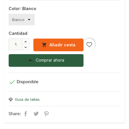
Color: Blanco
Cantidad
favorite_border
Añadir cesta

Comprar ahora


Disponible
Guia de tallas
Share: