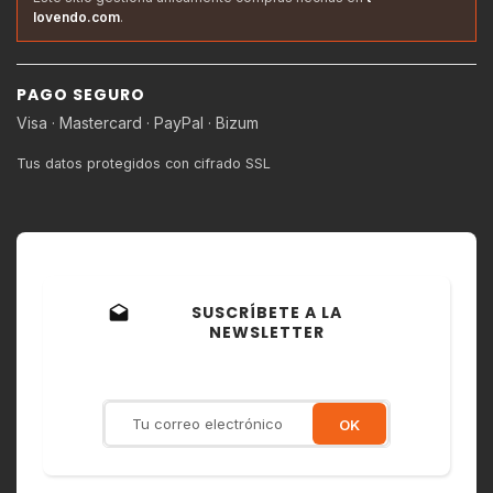
lovendo.com
.
PAGO SEGURO
Visa · Mastercard · PayPal · Bizum
Tus datos protegidos con cifrado SSL
SUSCRÍBETE A LA
drafts
NEWSLETTER
Recibe ofertas exclusivas,
novedades y descuentos