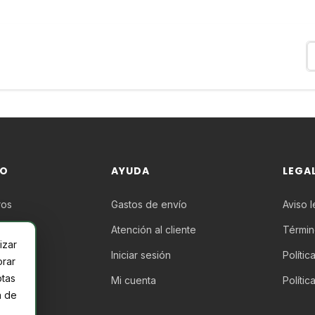
Recibe ofertas exclusivas, novedades y
descuentos
DO
AYUDA
LEGA
ros
Gastos de envío
Aviso l
as
Atención al cliente
Términ
izar
Iniciar sesión
Polític
orar
ptas
Mi cuenta
Políti
a de