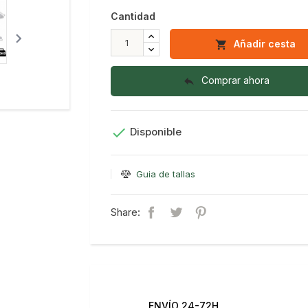
Cantidad

Añadir cesta

Comprar ahora


Disponible
Guia de tallas
Share:
ENVÍO 24-72H