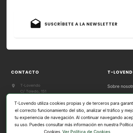
drafts
SUSCRÍBETE A LA NEWSLETTER
CONTACTO
T-LOVEN
T-Lovendo

Sobre nosot
C/ Toledo, 151
Para empres
45100 Sonseca
T-Lovendo utiliza cookies propias y de terceros para garant
Toledo
España
el correcto funcionamiento del sitio, analizar el tráfico y mej
tu experiencia de navegación. Al continuar navegando ace
info@t-lovendo.com

su uso. Puedes consultar más información en nuestra Polític
Cookies.
Ver Política de Cookies