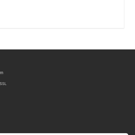
um
 SSL