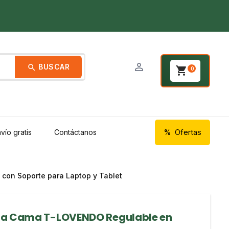
person_outline
BUSCAR
search
shopping_cart
0
Ofertas
vío gratis
Contáctanos
con Soporte para Laptop y Tablet
ara Cama T-LOVENDO Regulable en