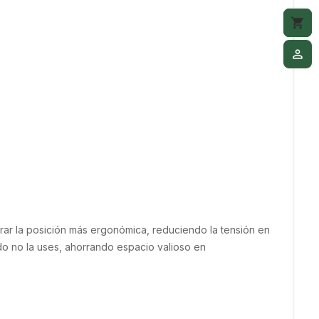
shopping_cart
M
person_outline
M
rar la posición más ergonómica, reduciendo la tensión en 
o no la uses, ahorrando espacio valioso en 