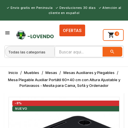
✓ Envío gratis en Península ✓ Devoluciones 30 días ✓ Atención al
cliente en español
OFERTAS
person_outline

shopping_cart
0
search
BUSCAR
Inicio
Muebles
Mesas
Mesas Auxiliares y Plegables
Mesa Plegable Auxiliar Portátil 60x40 cm con Altura Ajustable y
Portavasos - Mesita para Cama, Sofá y Ordenador
-8%
NUEVO