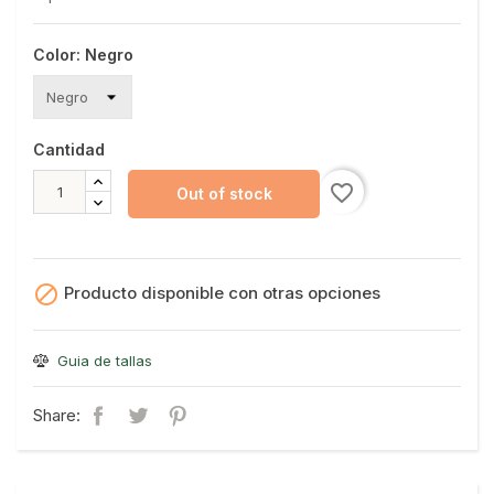
Color: Negro
Cantidad
favorite_border
Out of stock

Producto disponible con otras opciones
Guia de tallas
Share: