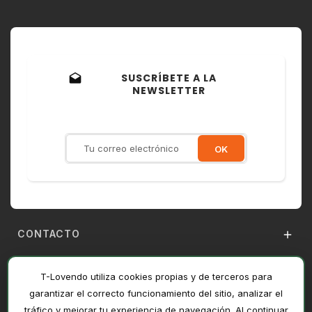
SUSCRÍBETE A LA
drafts
NEWSLETTER
Recibe ofertas exclusivas,
novedades y descuentos
CONTACTO

T-LOVENDO

T-Lovendo utiliza cookies propias y de terceros para
AYUDA

garantizar el correcto funcionamiento del sitio, analizar el
tráfico y mejorar tu experiencia de navegación. Al continuar