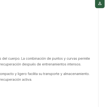
person_outline
M
as del cuerpo. La combinación de puntos y curvas permite 
la recuperación después de entrenamientos intensos.
mpacto y ligero facilita su transporte y almacenamiento. 
recuperación activa.