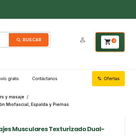
person_outline
BUSCAR
search
shopping_cart
0
Ofertas
vío gratis
Contáctanos
ers y masaje
n Miofascial, Espalda y Piernas
ajes Musculares Texturizado Dual-