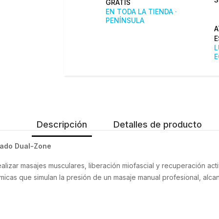
GRATIS
EN TODA LA TIENDA ·
PENÍNSULA
A
E
L
E
Descripción
Detalles de producto
zado Dual-Zone
realizar masajes musculares, liberación miofascial y recuperación act
icas que simulan la presión de un masaje manual profesional, alcan