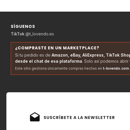
SÍGUENOS
TikTok
@t_lovendo.es
¿COMPRASTE EN UN MARKETPLACE?
Si tu pedido es de
Amazon, eBay, AliExpress, TikTok Sho
desde el chat de esa plataforma
. Solo así podemos abrir 
Este sitio gestiona únicamente compras hechas en
t-lovendo.com
.
drafts
SUSCRÍBETE A LA NEWSLETTER