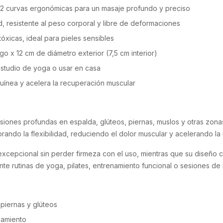
12 curvas ergonómicas para un masaje profundo y preciso
 resistente al peso corporal y libre de deformaciones
tóxicas, ideal para pieles sensibles
 x 12 cm de diámetro exterior (7,5 cm interior)
l estudio de yoga o usar en casa
guínea y acelera la recuperación muscular
ensiones profundas en espalda, glúteos, piernas, muslos y otras zon
orando la flexibilidad, reduciendo el dolor muscular y acelerando 
xcepcional sin perder firmeza con el uso, mientras que su diseño co
e rutinas de yoga, pilates, entrenamiento funcional o sesiones de 
 piernas y glúteos
namiento