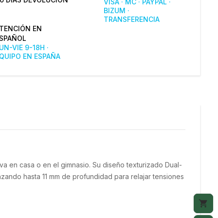
VISA · MC · PAYPAL ·
BIZUM ·
TRANSFERENCIA
TENCIÓN EN
SPAÑOL
UN-VIE 9-18H ·
QUIPO EN ESPAÑA
iva en casa o en el gimnasio. Su diseño texturizado Dual-
zando hasta 11 mm de profundidad para relajar tensiones 
shopping_cart
M