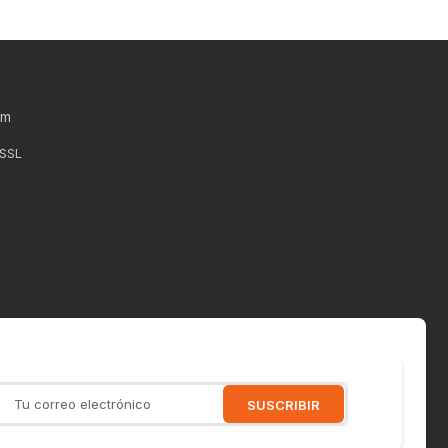
um
 SSL