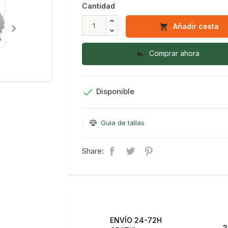
Cantidad
Añadir cesta


Comprar ahora


Disponible
Guia de tallas
Share:
ENVÍO 24-72H
3