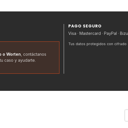
PAGO SEGURO
Visa · Mastercard · PayPal · Biz
Tus datos protegidos con cifrado
p o Worten
, contáctanos
tu caso y ayudarte.
Recibe ofertas exclusivas, novedades y
descuentos