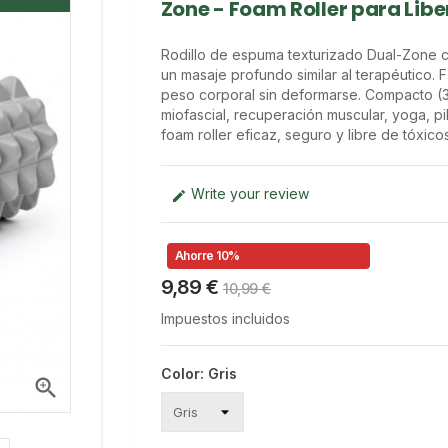
Zone - Foam Roller para Libe
Rodillo de espuma texturizado Dual-Zone c
un masaje profundo similar al terapéutico.
peso corporal sin deformarse. Compacto (33 x
miofascial, recuperación muscular, yoga, p
foam roller eficaz, seguro y libre de tóxicos
Write your review

Ahorre 10%
9,89 €
10,99 €
Impuestos incluidos
Color: Gris
