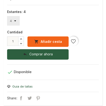
Estantes: 4
Cantidad
favorite_border
Añadir cesta

Comprar ahora


Disponible
Guia de tallas
Share: