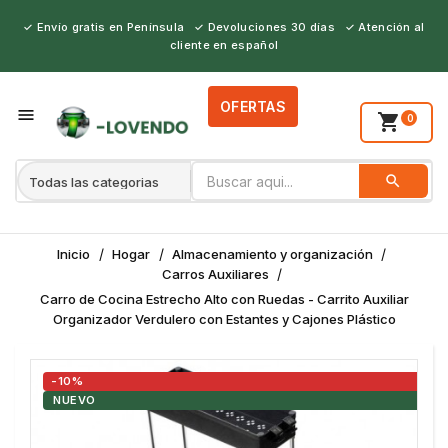
✓ Envío gratis en Península ✓ Devoluciones 30 días ✓ Atención al
cliente en español
OFERTAS
person_outline

shopping_cart
0
search
BUSCAR
Inicio
Hogar
Almacenamiento y organización
Carros Auxiliares
Carro de Cocina Estrecho Alto con Ruedas - Carrito Auxiliar
Organizador Verdulero con Estantes y Cajones Plástico
-10%
NUEVO