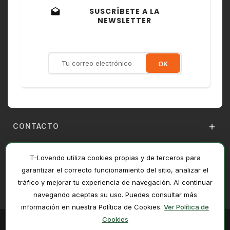
SUSCRÍBETE A LA
drafts
NEWSLETTER
Recibe ofertas exclusivas,
novedades y descuentos
CONTACTO

T-LOVENDO

T-Lovendo utiliza cookies propias y de terceros para
AYUDA

garantizar el correcto funcionamiento del sitio, analizar el
tráfico y mejorar tu experiencia de navegación. Al continuar
LEGAL

navegando aceptas su uso. Puedes consultar más
información en nuestra Política de Cookies.
Ver Política de
¿Necesitas ayuda?
Cookies
© 2026 T-Lovendo · Rojas Electronics, S.L.